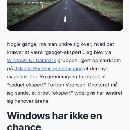
Nogle gange, må man undre sig over, hvad det
kræver at være “gadget-ekspert”. jeg blev via
Windows 8 i Danmark
gruppen, gjort opmærksom
på
Jylands Postens gennemgang
af den nye
macbook pro. En gennemgang foretaget af
“gadget ekspert” Torben Vognsen. Chokeret må
jeg sande, at ordet “ekspert” tydeligvis har ændret
sig henover årene.
Windows har ikke en
chance