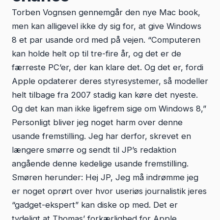
Torben Vognsen gennemgår den nye Mac book,
men kan alligevel ikke dy sig for, at give Windows
8 et par usande ord med på vejen.
“Computeren
kan holde helt op til tre-fire år, og det er de
færreste PC’er, der kan klare det. Og det er, fordi
Apple opdaterer deres styresystemer, så modeller
helt tilbage fra 2007 stadig kan køre det nyeste.
Og det kan man ikke ligefrem sige om Windows 8,”
Personligt bliver jeg noget harm over denne
usande fremstilling. Jeg har derfor, skrevet en
længere smørre og sendt til JP’s redaktion
angående denne kedelige usande fremstilling.
Smøren herunder: Hej JP, Jeg må indrømme jeg
er noget oprørt over hvor useriøs journalistik jeres
“gadget-ekspert” kan diske op med. Det er
tydeligt at Thomas’ forkærlighed for Apple