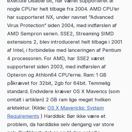
eXecute Disable bit, har været supporteret af
nogle CPU’er helt tilbage fra 2004. AMD CPU’er
har supporteret NX, under navnet ”Advanced
Virus Protection” siden 2004, med indførslen af
AMD Sempron serien. SSE2, Streaming SIMD
extensions 2, blev introduceret helt tilbage i 2001
af Intel, i forbindelse med lanceringen af Pentium
4 processoren. For AMD, har SSE2 været
supporteret siden 2003, med indførslen af
Opteron og Athlon64 CPU’erne. Ram: 1 GB
påkrævet for 32bit, 2gb for 64bit. Temmelig
standard. Endvidere kræver OS X Maverics (som
omtalt i artiklen) 2 GB ram lige meget hvilken
arkitektur. (Kilde:
OS X Mavericks: System
Requirements
) Harddisk: Bør ikke være et
problem, da harddiske selv dengang var store